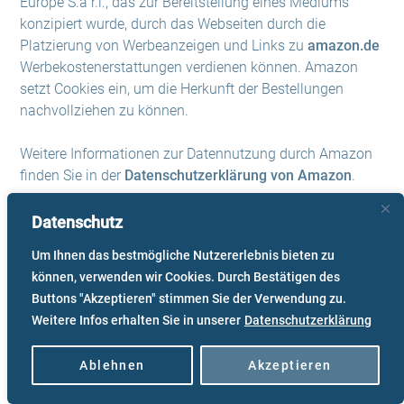
Europe S.à r.l., das zur Bereitstellung eines Mediums
konzipiert wurde, durch das Webseiten durch die
Platzierung von Werbeanzeigen und Links zu
amazon.de
Werbekostenerstattungen verdienen können. Amazon
setzt Cookies ein, um die Herkunft der Bestellungen
nachvollziehen zu können.
Weitere Informationen zur Datennutzung durch Amazon
finden Sie in der
Datenschutzerklärung von Amazon
.
Datenschutz
Cookies und Tracking
Um Ihnen das bestmögliche Nutzererlebnis bieten zu
Einige Affiliate-Programme setzen
Cookies
oder
können, verwenden wir Cookies. Durch Bestätigen des
vergleichbare Tracking-Technologien ein, um die Herkunft
Buttons "Akzeptieren" stimmen Sie der Verwendung zu.
eines Kaufs nachvollziehen zu können. Diese Daten sind
Weitere Infos erhalten Sie in unserer
Datenschutzerklärung
anonym und dienen ausschließlich dem Zweck der
Zuordnung von Verkäufen
. Die Speicherung erfolgt
Ablehnen
Akzeptieren
gemäß Art. 6 Abs. 1 lit. f DSGVO auf Grundlage unseres