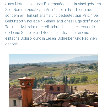
eines Notars und eines Bauernmädchens in Vinci geboren.
Sein Namenszusatz „da Vinci“ ist kein Familienname,
sondern ein Herkunftsname und bedeutet „aus Vinci“. Der
Geburtsort Vinci ist ein kleines ländliches Hügeldorf in der
Toskana. Mit zehn oder elf Jahren besuchte Leonardo
dort eine Schreib- und Rechenschule, in der er eine
einfache Schulbildung in Lesen, Schreiben und Rechnen
genoss.