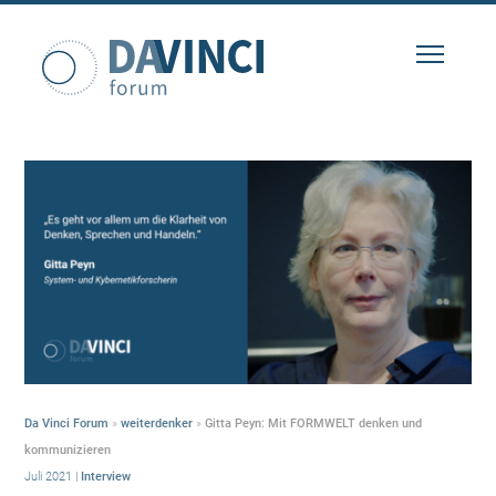
Da Vinci Forum
»
weiterdenker
»
Gitta Peyn: Mit FORMWELT denken und
kommunizieren
Juli 2021
|
Interview