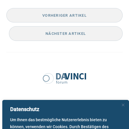
VORHERIGER ARTIKEL
NÄCHSTER ARTIKEL
Datenschutz
© 2026 Leonardo da Vinci Forum – Auf den Spuren des
Um Ihnen das bestmögliche Nutzererlebnis bieten zu
Universalgenies
. All Rights Reserved.
können, verwenden wir Cookies. Durch Bestätigen des