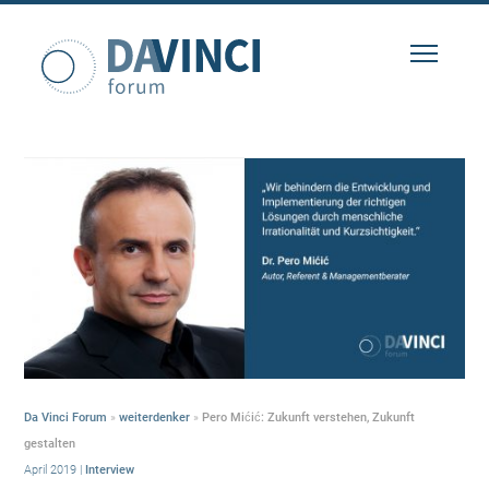
Da Vinci Forum
»
weiterdenker
»
Pero Mićić: Zukunft verstehen, Zukunft
gestalten
April 2019
|
Interview